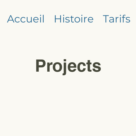
Accueil
Histoire
Tarifs
Projects