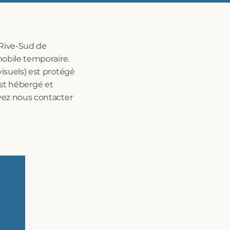
 Rive-Sud de
mobile temporaire.
isuels) est protégé
 est hébergé et
vez nous contacter
CUISINE MOBILE CLÉ EN MAIN POUR
RÉNOVATIONS ET SINISTRES - QUÉBEC