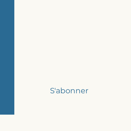
3125 Rue Bernard-
Pilon, Saint-Mathieu-
de-Beloeil
info@cuisineplanb.com
450-441-3399 ext: 4
Restez à jour avec nos actualités
E-mail
S'abonner